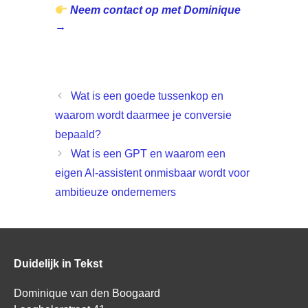
Neem contact op met Dominique
→
.
Wat is een goede tussenkop en
waarom wordt daarmee je conversie
bepaald?
Wat is een GPT en waarom een
eigen AI-assistent onmisbaar wordt voor
ambitieuze ondernemers
Duidelijk in Tekst
Dominique van den Boogaard