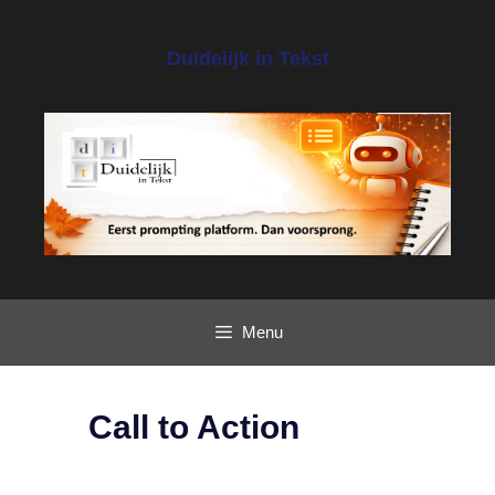
Ga
naar
Duidelijk in Tekst
de
inhoud
Menu
Call to Action