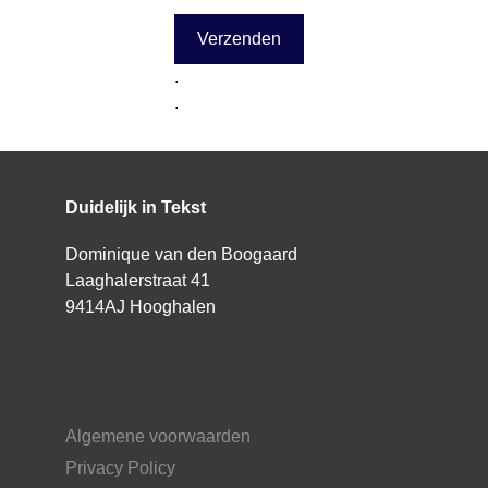
.
.
A
l
t
Duidelijk in Tekst
e
r
Dominique van den Boogaard
n
Laaghalerstraat 41
a
9414AJ Hooghalen
t
i
v
e
Algemene voorwaarden
:
Privacy Policy